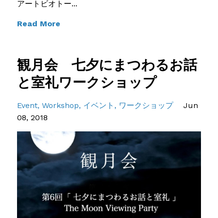
アートビオトー...
Read More
観月会 七夕にまつわるお話
と室礼ワークショップ
Event
Workshop
イベント
ワークショップ
Jun
08, 2018