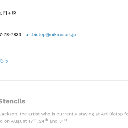
00円＋税
-78-7833
artbiotop@nikiresort.jp
ちら
Stencils
ckson, the artist who is currently staying at Art Biotop f
th
th
st
ld on August 17
, 24
and 31