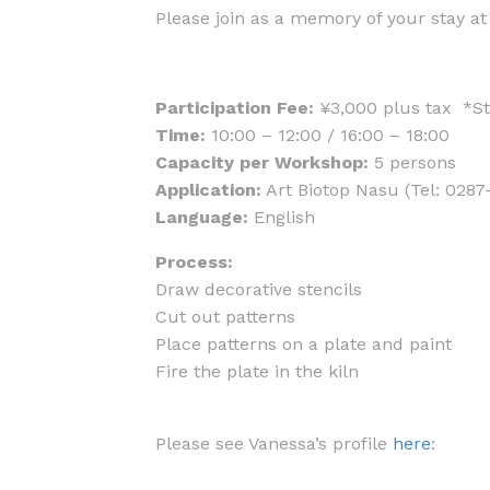
Please join as a memory of your stay at 
Participation Fee:
¥3,000 plus tax *Sta
Time:
10:00 – 12:00 / 16:00 – 18:00
Capacity per Workshop:
5 persons
Application:
Art Biotop Nasu (Tel: 028
Language:
English
Process:
Draw decorative stencils
Cut out patterns
Place patterns on a plate and paint
Fire the plate in the kiln
Please see Vanessa’s profile
here
: