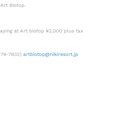
Art Biotop.
ying at Art biotop ¥2,000 plus tax
7-78-7833)
artbiotop@nikiresort.jp